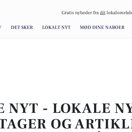
Gratis nyheder fra
dit
lokalområde
V
DET SKER
LOKALT NYT
MØD DINE NABOER
E NYT - LOKALE N
TAGER OG ARTIKL