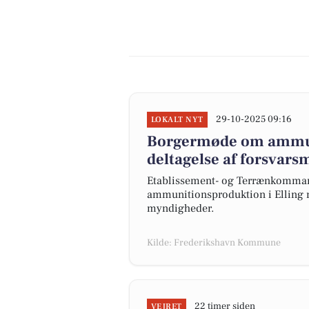
29-10-2025 09:16
LOKALT NYT
Borgermøde om ammuni
deltagelse af forsvar
Etablissement- og Terrænkomman
ammunitionsproduktion i Elling m
myndigheder.
Kilde: Frederikshavn Kommune
22 timer siden
VEJRET