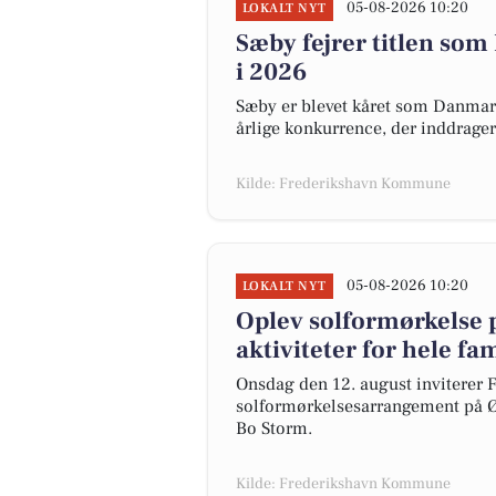
05-08-2026 10:20
LOKALT NYT
Sæby fejrer titlen so
i 2026
Sæby er blevet kåret som Danma
årlige konkurrence, der inddrager
Kilde: Frederikshavn Kommune
05-08-2026 10:20
LOKALT NYT
Oplev solformørkelse 
aktiviteter for hele fa
Onsdag den 12. august inviterer F
solformørkelsesarrangement på Ø
Bo Storm.
Kilde: Frederikshavn Kommune