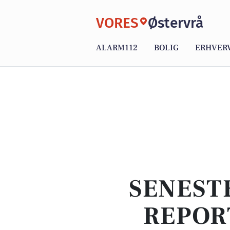
VORES
Østervrå
ALARM112
BOLIG
ERHVER
SENEST
REPOR