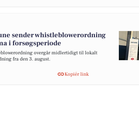
ne sender whistleblowerordning
rma i forsøgsperiode
owerordning overgår midlertidigt til lokalt
ning fra den 3. august.
Kopiér link