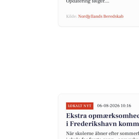
Opdatering følger....
Kilde:
Nordjyllands Beredskab
06-08-2026 10:16
LOKALT NYT
Ekstra opmærksomhed 
i Frederikshavn komm
Når skolerne åbner efter sommer