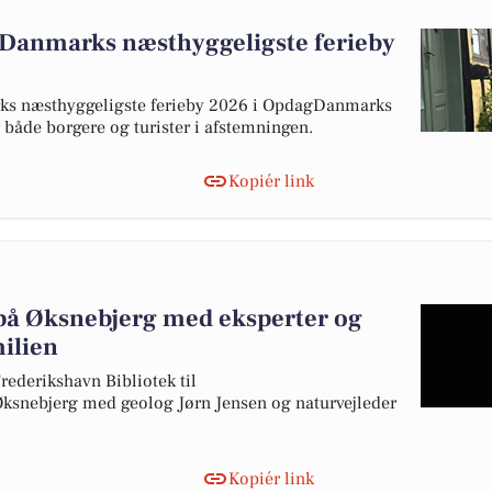
m Danmarks næsthyggeligste ferieby
rks næsthyggeligste ferieby 2026 i OpdagDanmarks
 både borgere og turister i afstemningen.
Kopiér link
på Øksnebjerg med eksperter og
milien
rederikshavn Bibliotek til
ksnebjerg med geolog Jørn Jensen og naturvejleder
Kopiér link