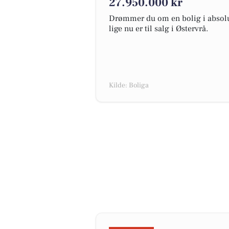
27.950.000 kr
Drømmer du om en bolig i absolut
lige nu er til salg i Østervrå.
Kilde: Boliga