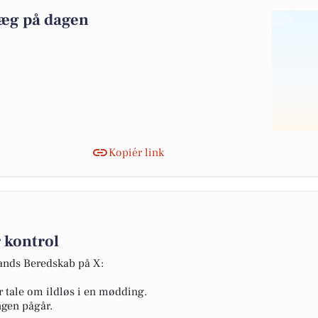
præg på dagen
Kopiér link
 kontrol
lands Beredskab på X:
r tale om ildløs i en mødding.
ngen pågår.