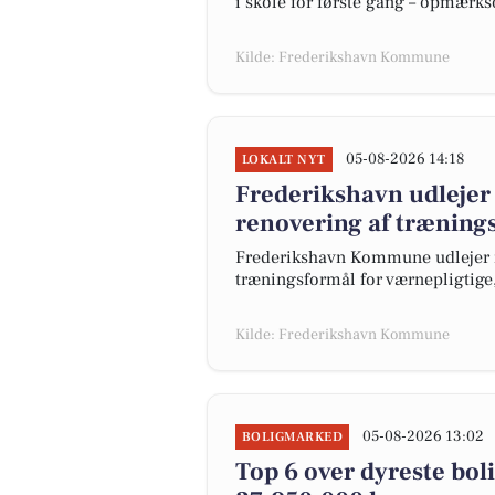
i skole for første gang – opmærk
Kilde: Frederikshavn Kommune
05-08-2026 14:18
LOKALT NYT
Frederikshavn udlejer
renovering af træning
Frederikshavn Kommune udlejer ig
træningsformål for værnepligtige
Kilde: Frederikshavn Kommune
05-08-2026 13:02
BOLIGMARKED
Top 6 over dyreste bolig