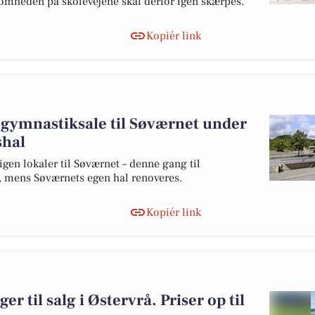
somheden på skolevejene skal derfor igen skærpes.
Kopiér link
 gymnastiksale til Søværnet under
shal
en lokaler til Søværnet – denne gang til
, mens Søværnets egen hal renoveres.
Kopiér link
er til salg i Østervrå. Priser op til