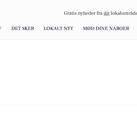
Gratis nyheder fra
dit
lokalområde
V
DET SKER
LOKALT NYT
MØD DINE NABOER