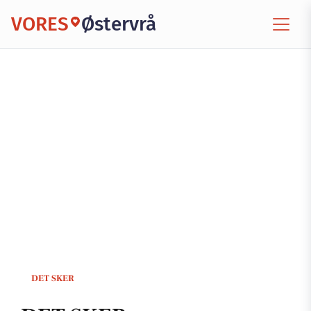
VORES
Østervrå
DET SKER