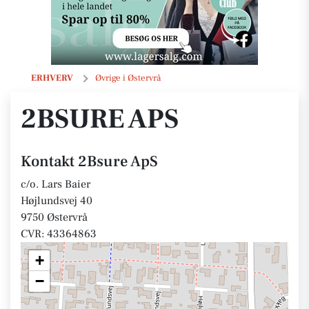
2Bsure ApS
ERHVERV
Øvrige i Østervrå
2BSURE APS
Kontakt 2Bsure ApS
c/o. Lars Baier
Højlundsvej 40
9750 Østervrå
CVR: 43364863
+
−