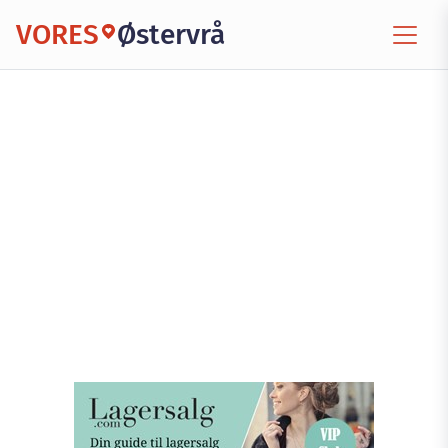
VORES
Østervrå