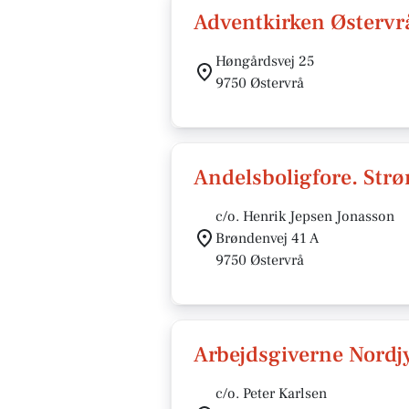
Adventkirken Østervr
Høngårdsvej 25
9750 Østervrå
Andelsboligfore. Str
c/o. Henrik Jepsen Jonasson
Brøndenvej 41 A
9750 Østervrå
Arbejdsgiverne Nordj
c/o. Peter Karlsen