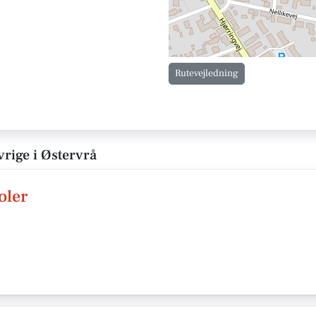
Rutevejledning
vrige i Østervrå
oler