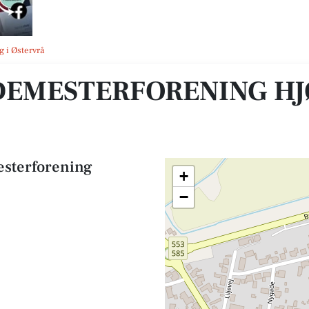
ing og Omegn
g i Østervrå
EMESTERFORENING HJ
sterforening
+
−