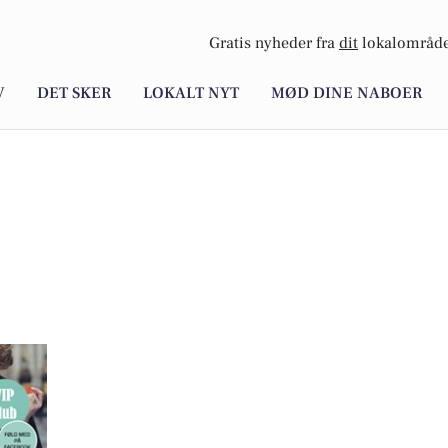
Gratis nyheder fra
dit
lokalområde
V
DET SKER
LOKALT NYT
MØD DINE NABOER