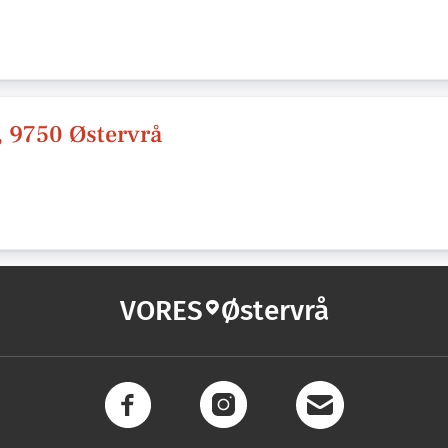
, 9750 Østervrå
VORES
Østervrå