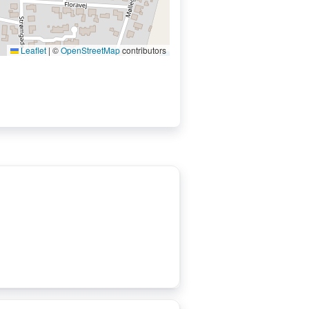
Leaflet
|
©
OpenStreetMap
contributors