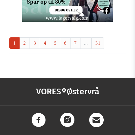
1
2
3
4
5
6
7
...
31
VORES
Østervrå