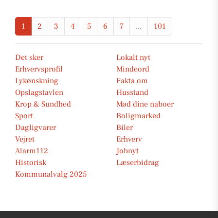
1
2
3
4
5
6
7
...
101
Det sker
Lokalt nyt
Erhvervsprofil
Mindeord
Lykønskning
Fakta om
Opslagstavlen
Husstand
Krop & Sundhed
Mød dine naboer
Sport
Boligmarked
Dagligvarer
Biler
Vejret
Erhverv
Alarm112
Jobnyt
Historisk
Læserbidrag
Kommunalvalg 2025