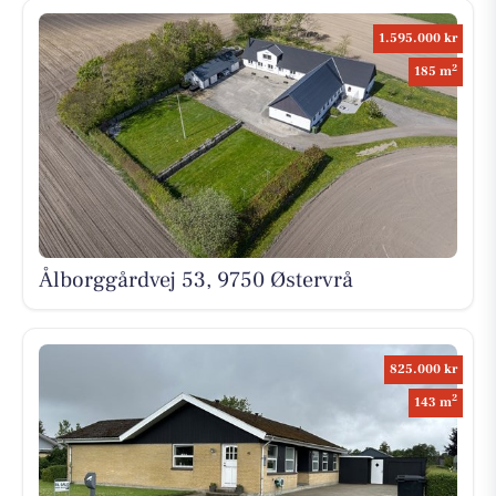
1.595.000 kr
2
185 m
Ålborggårdvej 53, 9750 Østervrå
825.000 kr
2
143 m