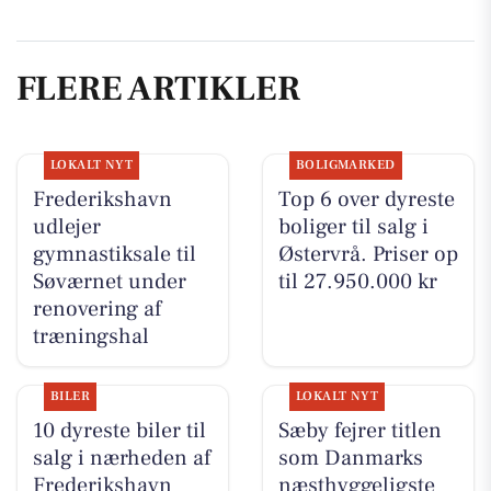
FLERE ARTIKLER
LOKALT NYT
BOLIGMARKED
Frederikshavn
Top 6 over dyreste
udlejer
boliger til salg i
gymnastiksale til
Østervrå. Priser op
Søværnet under
til 27.950.000 kr
renovering af
træningshal
BILER
LOKALT NYT
10 dyreste biler til
Sæby fejrer titlen
salg i nærheden af
som Danmarks
Frederikshavn
næsthyggeligste