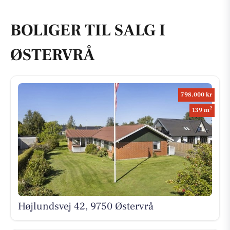
BOLIGER TIL SALG I
ØSTERVRÅ
798.000 kr
2
139 m
Højlundsvej 42, 9750 Østervrå