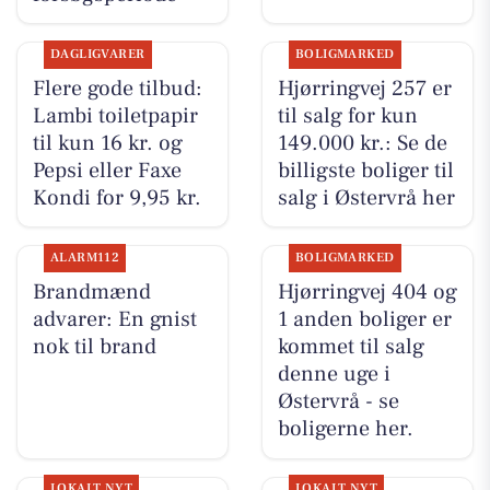
DAGLIGVARER
BOLIGMARKED
Flere gode tilbud:
Hjørringvej 257 er
Lambi toiletpapir
til salg for kun
til kun 16 kr. og
149.000 kr.: Se de
Pepsi eller Faxe
billigste boliger til
Kondi for 9,95 kr.
salg i Østervrå her
ALARM112
BOLIGMARKED
Brandmænd
Hjørringvej 404 og
advarer: En gnist
1 anden boliger er
nok til brand
kommet til salg
denne uge i
Østervrå - se
boligerne her.
LOKALT NYT
LOKALT NYT