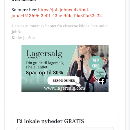
Se mere her:
https://job.jobnet.dk/find-
job/e4513696-3e01-43ac-9fdc-f0a3f4a52c22
Data er automatisk hentet fra eksterne kilder, herunder
JobNet.
Kilde: JobNet
Få lokale nyheder GRATIS
Email