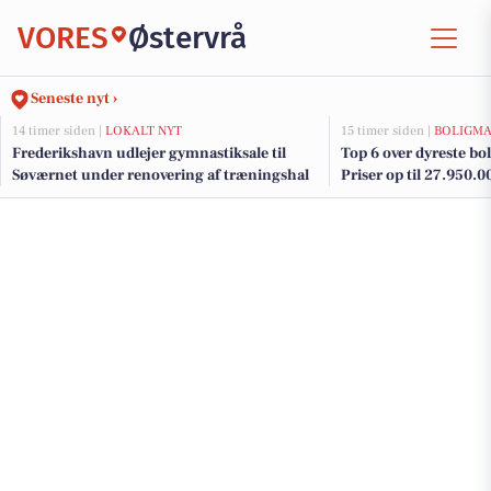
VORES
Østervrå
Seneste nyt ›
14 timer siden |
LOKALT NYT
15 timer siden |
BOLIGM
Frederikshavn udlejer gymnastiksale til
Top 6 over dyreste boli
Søværnet under renovering af træningshal
Priser op til 27.950.0