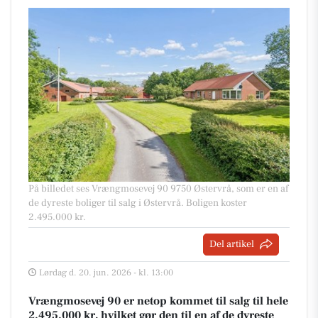
På billedet ses Vrængmosevej 90 9750 Østervrå, som er en af
de dyreste boliger til salg i Østervrå. Boligen koster
2.495.000 kr.
Del artikel
Lørdag d. 20. jun. 2026 - kl. 13:00
Vrængmosevej 90 er netop kommet til salg til hele
2.495.000 kr, hvilket gør den til en af de dyreste