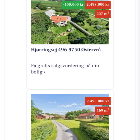
-100.000 kr
2.498.000 kr
2
227 m
Hjørringvej 496 9750 Østervrå
Få gratis salgsvurdering på din
bolig ›
2.495.000 kr
2
169 m