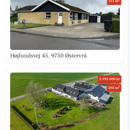
143 m
Højlundsvej 45, 9750 Østervrå
2.195.000 kr
2
268 m