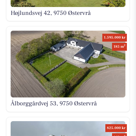
Højlundsvej 42, 9750 Østervrå
1.595.000 kr
2
185 m
Ålborggårdvej 53, 9750 Østervrå
825.000 kr
2