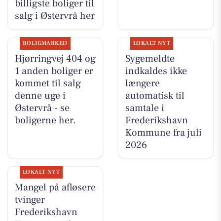
billigste boliger til
salg i Østervrå her
BOLIGMARKED
LOKALT NYT
Hjørringvej 404 og
Sygemeldte
1 anden boliger er
indkaldes ikke
kommet til salg
længere
denne uge i
automatisk til
Østervrå - se
samtale i
boligerne her.
Frederikshavn
Kommune fra juli
2026
LOKALT NYT
Mangel på afløsere
tvinger
Frederikshavn