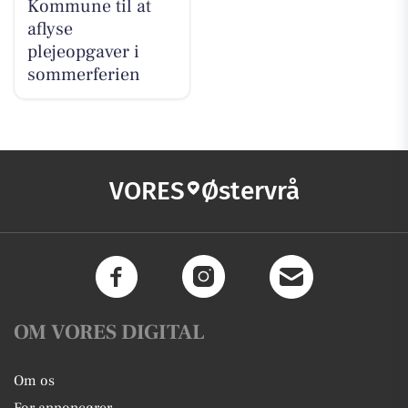
Kommune til at
aflyse
plejeopgaver i
sommerferien
VORES
Østervrå
OM VORES DIGITAL
Om os