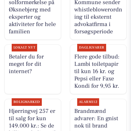
solformørkelse på
Kommune sender
Øksnebjerg med
whistleblowerordn
eksperter og
ing til eksternt
aktiviteter for hele
advokatfirma i
familien
forsøgsperiode
LOKALT NYT
DAGLIGVARER
Betaler du for
Flere gode tilbud:
meget for dit
Lambi toiletpapir
internet?
til kun 16 kr. og
Pepsi eller Faxe
Kondi for 9,95 kr.
BOLIGMARKED
ALARM112
Hjørringvej 257 er
Brandmænd
til salg for kun
advarer: En gnist
149.000 kr.: Se de
nok til brand