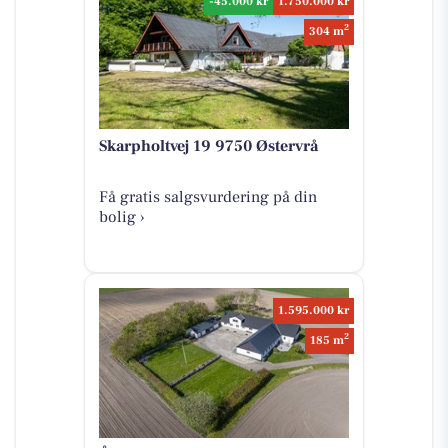
-45.000 kr
1.750.000 kr
2
304 m
Skarpholtvej 19 9750 Østervrå
Få gratis salgsvurdering på din
bolig ›
1.595.000 kr
2
185 m