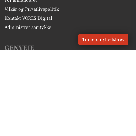
For annoncører
Vilkår og Privatlivspolitik
Kontakt VORES Digital
Administrer samtykke
Tilmeld nyhedsbrev
GENVEJE
Seneste nyt fra Østervrå
Vores lokale erhverv
Kalenderen for Østervrå
Fakta om Østervrå
Erhvervsartikler
Frederikshavn Kommune
Få en gratis salgsvurdering
Sponsoreret indhold