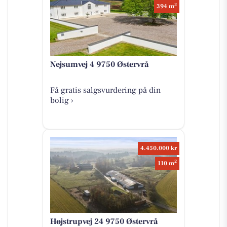
2
394 m
Nejsumvej 4 9750 Østervrå
Få gratis salgsvurdering på din
bolig ›
4.450.000 kr
2
110 m
Højstrupvej 24 9750 Østervrå