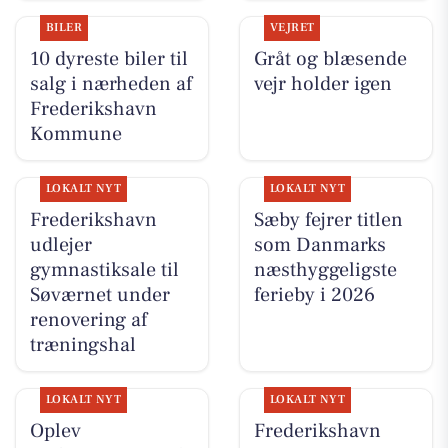
BILER
VEJRET
10 dyreste biler til
Gråt og blæsende
salg i nærheden af
vejr holder igen
Frederikshavn
Kommune
LOKALT NYT
LOKALT NYT
Frederikshavn
Sæby fejrer titlen
udlejer
som Danmarks
gymnastiksale til
næsthyggeligste
Søværnet under
ferieby i 2026
renovering af
træningshal
LOKALT NYT
LOKALT NYT
Oplev
Frederikshavn