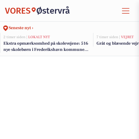
VORES
Østervrå
Seneste nyt ›
2 timer siden |
LOKALT NYT
7 timer siden |
VEJRET
Ekstra opmærksomhed på skolevejene: 516
Gråt og blæsende vejr
nye skolebørn i Frederikshavn kommune
efter sommerferien