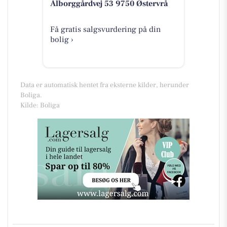
Ålborggårdvej 53 9750 Østervrå
Få gratis salgsvurdering på din
bolig ›
Data er automatisk hentet fra eksterne kilder, herunder
Boliga.
Kilde: Boliga