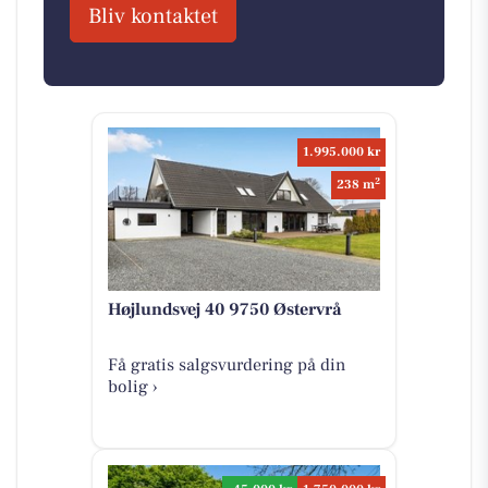
Bliv kontaktet
1.995.000 kr
2
238 m
Højlundsvej 40 9750 Østervrå
Få gratis salgsvurdering på din
bolig ›