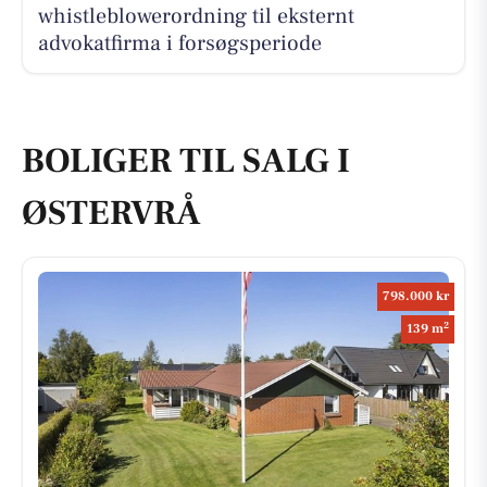
whistleblowerordning til eksternt
advokatfirma i forsøgsperiode
BOLIGER TIL SALG I
ØSTERVRÅ
798.000 kr
2
139 m