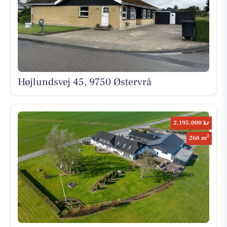
Højlundsvej 45, 9750 Østervrå
2.195.000 kr
2
268 m