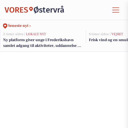
VORES
Østervrå
Seneste nyt ›
2 timer siden |
LOKALT NYT
8 timer siden |
VEJRET
Ny platform giver unge i Frederikshavn
Frisk vind og en smul
samlet adgang til aktiviteter, uddannelse og
jobs