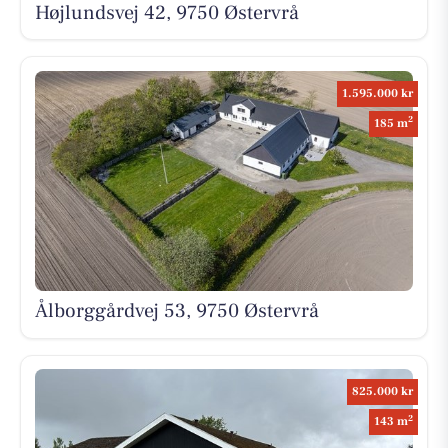
Højlundsvej 42, 9750 Østervrå
1.595.000 kr
2
185 m
Ålborggårdvej 53, 9750 Østervrå
825.000 kr
2
143 m