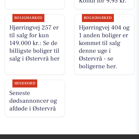
Kondi for 9,95 kr.
BOLIGMARKED
BOLIGMARKED
Hjørringvej 257 er
Hjørringvej 404 og
til salg for kun
1 anden boliger er
149.000 kr.: Se de
kommet til salg
billigste boliger til
denne uge i
salg i Østervrå her
Østervrå - se
boligerne her.
MINDEORD
Seneste
dødsannoncer og
afdøde i Østervrå