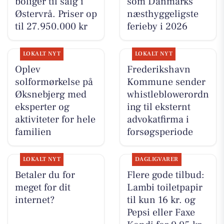
boliger til salg i
som Danmarks
Østervrå. Priser op
næsthyggeligste
til 27.950.000 kr
ferieby i 2026
LOKALT NYT
LOKALT NYT
Oplev
Frederikshavn
solformørkelse på
Kommune sender
Øksnebjerg med
whistleblowerordn
eksperter og
ing til eksternt
aktiviteter for hele
advokatfirma i
familien
forsøgsperiode
LOKALT NYT
DAGLIGVARER
Betaler du for
Flere gode tilbud:
meget for dit
Lambi toiletpapir
internet?
til kun 16 kr. og
Pepsi eller Faxe