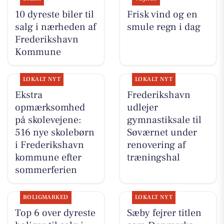
10 dyreste biler til
Frisk vind og en
salg i nærheden af
smule regn i dag
Frederikshavn
Kommune
LOKALT NYT
LOKALT NYT
Ekstra
Frederikshavn
opmærksomhed
udlejer
på skolevejene:
gymnastiksale til
516 nye skolebørn
Søværnet under
i Frederikshavn
renovering af
kommune efter
træningshal
sommerferien
BOLIGMARKED
LOKALT NYT
Top 6 over dyreste
Sæby fejrer titlen