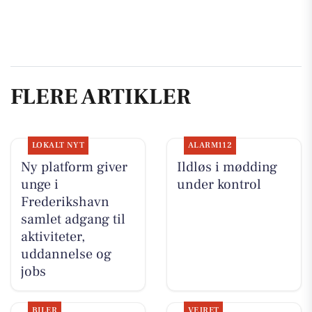
FLERE ARTIKLER
LOKALT NYT
ALARM112
Ny platform giver
Ildløs i mødding
unge i
under kontrol
Frederikshavn
samlet adgang til
aktiviteter,
uddannelse og
jobs
BILER
VEJRET