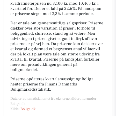
kvadratmeterprisen nu 8.100 kr. mod 10.463 kr. i
kvartalet før. Det er et fald på 22,6%. På landsplan
er priserne steget med 2,3% i samme periode.
Der er tale om gennemsnitlige salgspriser. Priserne
dækker over stor variation af priser i forhold til
beliggenhed, størrelse, stand og så videre. Men
udviklingen i prisen givet et godt indtryk af hvor
priserne er på vej hen. Da priserne kun dækker over
et kvartal og dermed et begrænset antal villaer vil
der på lokalt plan være tale om større udsving fra
kvartal til kvartal. Priserne på landsplan fortæller
mere om prisudviklingen generelt på
boligmarkedet.
Priserne opdateres kvartalsmæssigt og Boliga
henter priserne fra Finans Danmarks
Boligmarkedsstatistik.
Data er automatisk hentet fra eksterne kilder, herunder
Boliga.dk.
Kilde:
Boliga.dk