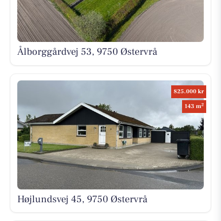
Ålborggårdvej 53, 9750 Østervrå
825.000 kr
2
143 m
Højlundsvej 45, 9750 Østervrå