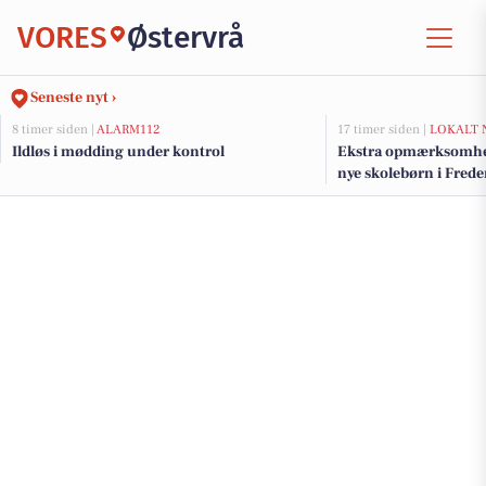
VORES
Østervrå
Seneste nyt ›
8 timer siden |
ALARM112
17 timer siden |
LOKALT 
Ildløs i mødding under kontrol
Ekstra opmærksomhed
nye skolebørn i Fre
efter sommerferien