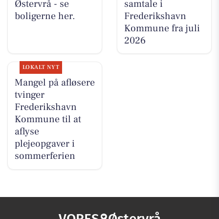
Østervrå - se
samtale i
boligerne her.
Frederikshavn
Kommune fra juli
2026
LOKALT NYT
Mangel på afløsere
tvinger
Frederikshavn
Kommune til at
aflyse
plejeopgaver i
sommerferien
VORES
Østervrå