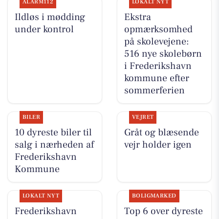
ALARM112
LOKALT NYT
Ildløs i mødding
Ekstra
under kontrol
opmærksomhed
på skolevejene:
516 nye skolebørn
i Frederikshavn
kommune efter
sommerferien
BILER
VEJRET
10 dyreste biler til
Gråt og blæsende
salg i nærheden af
vejr holder igen
Frederikshavn
Kommune
LOKALT NYT
BOLIGMARKED
Frederikshavn
Top 6 over dyreste