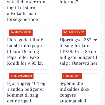
whistleblowerordn
internet?
ing til eksternt
advokatfirma i
forsøgsperiode
DAGLIGVARER
BOLIGMARKED
Flere gode tilbud:
Hjørringvej 257 er
Lambi toiletpapir
til salg for kun
til kun 16 kr. og
149.000 kr.: Se de
Pepsi eller Faxe
billigste boliger til
Kondi for 9,95 kr.
salg i Østervrå her
BOLIGMARKED
LOKALT NYT
Hjørringvej 404 og
Sygemeldte
1 anden boliger er
indkaldes ikke
kommet til salg
længere
denne uge i
automatisk til