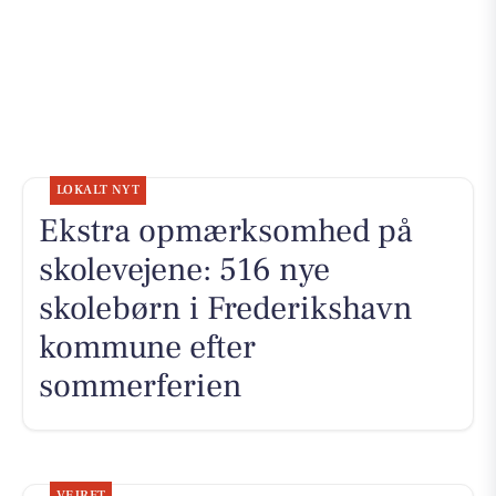
LOKALT NYT
Ekstra opmærksomhed på
skolevejene: 516 nye
skolebørn i Frederikshavn
kommune efter
sommerferien
VEJRET