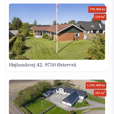
798.000 kr
2
139 m
Højlundsvej 42, 9750 Østervrå
1.595.000 kr
2
185 m