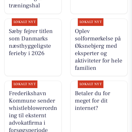
træningshal
LOKALT NYT
LOKALT NYT
Sæby fejrer titlen
Oplev
som Danmarks
solformørkelse på
næsthyggeligste
Øksnebjerg med
ferieby i 2026
eksperter og
aktiviteter for hele
familien
LOKALT NYT
LOKALT NYT
Frederikshavn
Betaler du for
Kommune sender
meget for dit
whistleblowerordn
internet?
ing til eksternt
advokatfirma i
forsøgsperiode