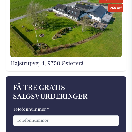
2
268 m
Højstrupvej 4, 9750 Østervrå
FÅ TRE GRATIS
SALGSVURDERINGER
Telefonnummer *