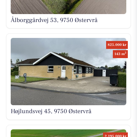
Ålborggårdvej 53, 9750 Østervrå
825.000 kr
2
143 m
Højlundsvej 45, 9750 Østervrå
2.195.000 kr