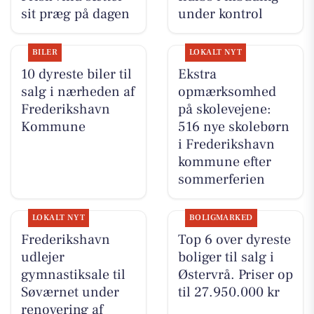
sit præg på dagen
under kontrol
BILER
LOKALT NYT
10 dyreste biler til
Ekstra
salg i nærheden af
opmærksomhed
Frederikshavn
på skolevejene:
Kommune
516 nye skolebørn
i Frederikshavn
kommune efter
sommerferien
LOKALT NYT
BOLIGMARKED
Frederikshavn
Top 6 over dyreste
udlejer
boliger til salg i
gymnastiksale til
Østervrå. Priser op
Søværnet under
til 27.950.000 kr
renovering af