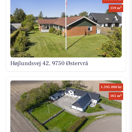
2
139 m
Højlundsvej 42, 9750 Østervrå
1.595.000 kr
2
185 m