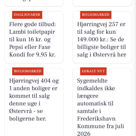
DAGLIGVARER
BOLIGMARKED
Flere gode tilbud:
Hjørringvej 257 er
Lambi toiletpapir
til salg for kun
til kun 16 kr. og
149.000 kr.: Se de
Pepsi eller Faxe
billigste boliger til
Kondi for 9,95 kr.
salg i Østervrå her
BOLIGMARKED
LOKALT NYT
Hjørringvej 404 og
Sygemeldte
1 anden boliger er
indkaldes ikke
kommet til salg
længere
denne uge i
automatisk til
Østervrå - se
samtale i
boligerne her.
Frederikshavn
Kommune fra juli
2026