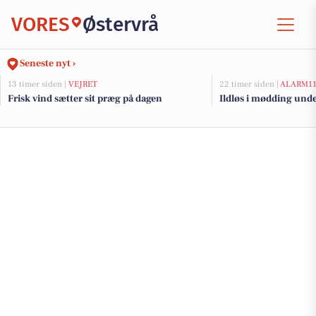
VORES
Østervrå
Seneste nyt ›
13 timer siden |
VEJRET
22 timer siden |
ALARM1
Frisk vind sætter sit præg på dagen
Ildløs i mødding und