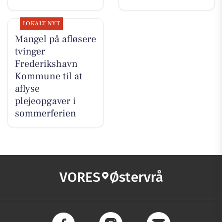
LOKALT NYT
Mangel på afløsere
tvinger
Frederikshavn
Kommune til at
aflyse
plejeopgaver i
sommerferien
VORES
Østervrå