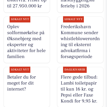
Østervrå. Priser op
næsthyggeligste
til 27.950.000 kr
ferieby i 2026
LOKALT NYT
LOKALT NYT
Oplev
Frederikshavn
solformørkelse på
Kommune sender
Øksnebjerg med
whistleblowerordn
eksperter og
ing til eksternt
aktiviteter for hele
advokatfirma i
familien
forsøgsperiode
LOKALT NYT
DAGLIGVARER
Betaler du for
Flere gode tilbud:
meget for dit
Lambi toiletpapir
internet?
til kun 16 kr. og
Pepsi eller Faxe
Kondi for 9,95 kr.