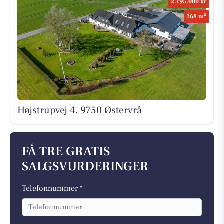
2.195.000 kr
2
268 m
Højstrupvej 4, 9750 Østervrå
FÅ TRE GRATIS
SALGSVURDERINGER
Telefonnummer *