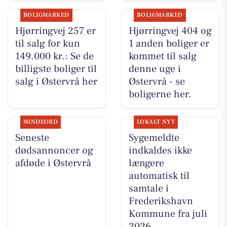
BOLIGMARKED
BOLIGMARKED
Hjørringvej 257 er
Hjørringvej 404 og
til salg for kun
1 anden boliger er
149.000 kr.: Se de
kommet til salg
billigste boliger til
denne uge i
salg i Østervrå her
Østervrå - se
boligerne her.
MINDEORD
LOKALT NYT
Seneste
Sygemeldte
dødsannoncer og
indkaldes ikke
afdøde i Østervrå
længere
automatisk til
samtale i
Frederikshavn
Kommune fra juli
2026