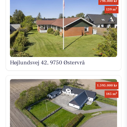
798.000 kr
2
139 m
Højlundsvej 42, 9750 Østervrå
1.595.000 kr
2
185 m