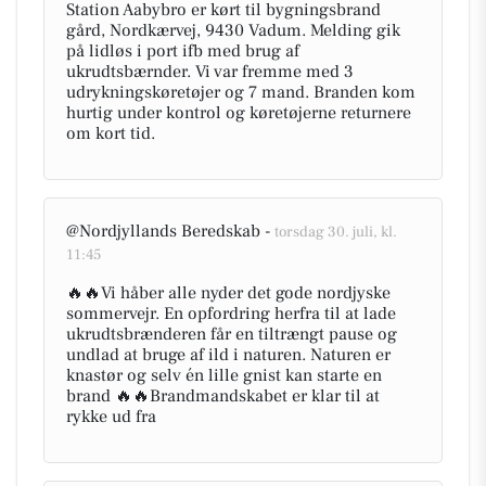
Station Aabybro er kørt til bygningsbrand
gård, Nordkærvej, 9430 Vadum. Melding gik
på lidløs i port ifb med brug af
ukrudtsbærnder. Vi var fremme med 3
udrykningskøretøjer og 7 mand. Branden kom
hurtig under kontrol og køretøjerne returnere
om kort tid.
@Nordjyllands Beredskab -
torsdag 30. juli, kl.
11:45
🔥🔥Vi håber alle nyder det gode nordjyske
sommervejr. En opfordring herfra til at lade
ukrudtsbrænderen får en tiltrængt pause og
undlad at bruge af ild i naturen. Naturen er
knastør og selv én lille gnist kan starte en
brand 🔥🔥Brandmandskabet er klar til at
rykke ud fra