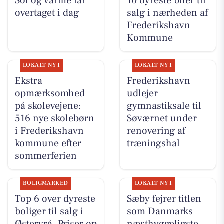
Sol og varme får
10 dyreste biler til
overtaget i dag
salg i nærheden af
Frederikshavn
Kommune
LOKALT NYT
LOKALT NYT
Ekstra
Frederikshavn
opmærksomhed
udlejer
på skolevejene:
gymnastiksale til
516 nye skolebørn
Søværnet under
i Frederikshavn
renovering af
kommune efter
træningshal
sommerferien
BOLIGMARKED
LOKALT NYT
Top 6 over dyreste
Sæby fejrer titlen
boliger til salg i
som Danmarks