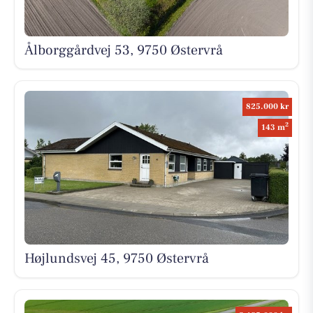
Ålborggårdvej 53, 9750 Østervrå
825.000 kr
2
143 m
Højlundsvej 45, 9750 Østervrå