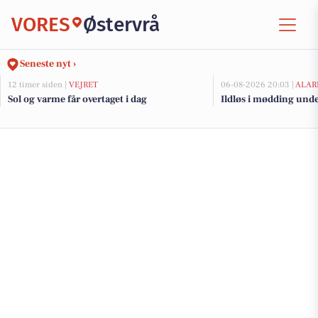
VORES
Østervrå
Seneste nyt ›
12 timer siden |
VEJRET
06-08-2026 20:03 |
ALAR
Sol og varme får overtaget i dag
Ildløs i mødding und