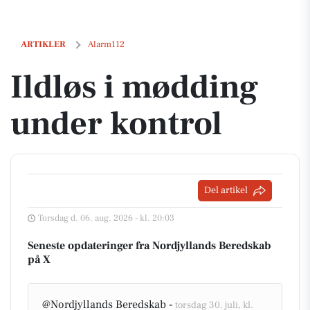
Ildløs i mødding under kontrol
ARTIKLER
Alarm112
Ildløs i mødding
under kontrol
Del artikel
Torsdag d. 06. aug. 2026 - kl. 20:03
Seneste opdateringer fra Nordjyllands Beredskab
på X
@Nordjyllands Beredskab -
torsdag 30. juli, kl.