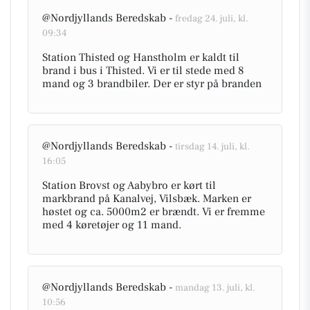
@Nordjyllands Beredskab -
fredag 24. juli, kl.
09:34
Station Thisted og Hanstholm er kaldt til
brand i bus i Thisted. Vi er til stede med 8
mand og 3 brandbiler. Der er styr på branden
@Nordjyllands Beredskab -
tirsdag 14. juli, kl.
16:05
Station Brovst og Aabybro er kørt til
markbrand på Kanalvej, Vilsbæk. Marken er
høstet og ca. 5000m2 er brændt. Vi er fremme
med 4 køretøjer og 11 mand.
@Nordjyllands Beredskab -
mandag 13. juli, kl.
10:56