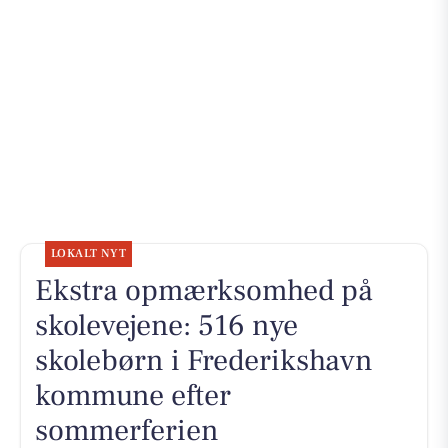
LOKALT NYT
Ekstra opmærksomhed på
skolevejene: 516 nye
skolebørn i Frederikshavn
kommune efter
sommerferien