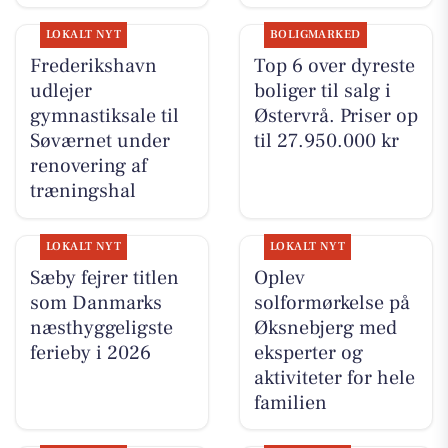
LOKALT NYT
BOLIGMARKED
Frederikshavn
Top 6 over dyreste
udlejer
boliger til salg i
gymnastiksale til
Østervrå. Priser op
Søværnet under
til 27.950.000 kr
renovering af
træningshal
LOKALT NYT
LOKALT NYT
Sæby fejrer titlen
Oplev
som Danmarks
solformørkelse på
næsthyggeligste
Øksnebjerg med
ferieby i 2026
eksperter og
aktiviteter for hele
familien