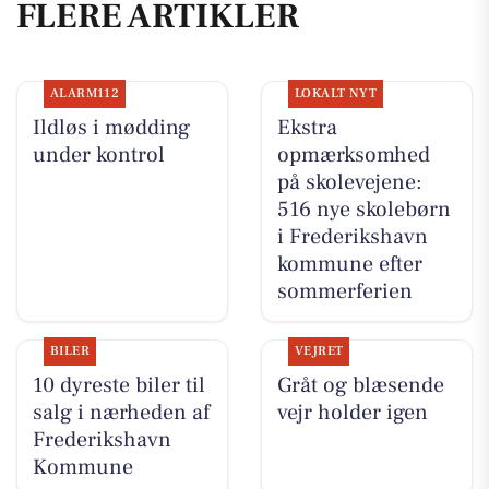
FLERE ARTIKLER
ALARM112
LOKALT NYT
Ildløs i mødding
Ekstra
under kontrol
opmærksomhed
på skolevejene:
516 nye skolebørn
i Frederikshavn
kommune efter
sommerferien
BILER
VEJRET
10 dyreste biler til
Gråt og blæsende
salg i nærheden af
vejr holder igen
Frederikshavn
Kommune