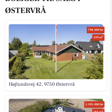
ØSTERVRÅ
798.000 kr
2
139 m
Højlundsvej 42, 9750 Østervrå
1.595.000 kr
2
185 m