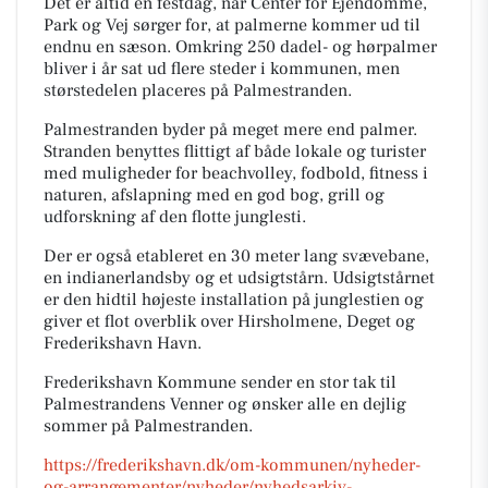
Det er altid en festdag, når Center for Ejendomme,
Park og Vej sørger for, at palmerne kommer ud til
endnu en sæson. Omkring 250 dadel- og hørpalmer
bliver i år sat ud flere steder i kommunen, men
størstedelen placeres på Palmestranden.
Palmestranden byder på meget mere end palmer.
Stranden benyttes flittigt af både lokale og turister
med muligheder for beachvolley, fodbold, fitness i
naturen, afslapning med en god bog, grill og
udforskning af den flotte junglesti.
Der er også etableret en 30 meter lang svævebane,
en indianerlandsby og et udsigtstårn. Udsigtstårnet
er den hidtil højeste installation på junglestien og
giver et flot overblik over Hirsholmene, Deget og
Frederikshavn Havn.
Frederikshavn Kommune sender en stor tak til
Palmestrandens Venner og ønsker alle en dejlig
sommer på Palmestranden.
https://frederikshavn.dk/om-kommunen/nyheder-
og-arrangementer/nyheder/nyhedsarkiv-