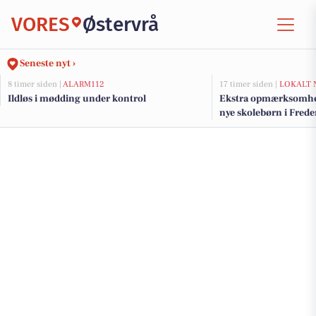
VORES
Østervrå
Seneste nyt ›
8 timer siden |
ALARM112
17 timer siden |
LOKALT 
Ildløs i mødding under kontrol
Ekstra opmærksomhed
nye skolebørn i Fre
efter sommerferien