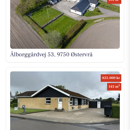
Ålborggårdvej 53, 9750 Østervrå
825.000 kr
2
143 m