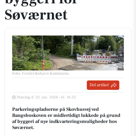
Søværnet
Foto: Frederikshavn Kommune
.
Del artikel
Mandag d. 22. jun. 2026 - kl. 16:22
Parkeringspladserne på Skovhusvej ved
Bangsboskoven er midlertidigt lukkede på grund
af byggeri af nye indkvarteringsmuligheder hos
Søværnet.