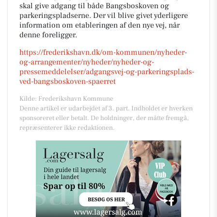
skal give adgang til både Bangsboskoven og
parkeringspladserne. Der vil blive givet yderligere
information om etableringen af den nye vej, når
denne foreligger.
https://frederikshavn.dk/om-kommunen/nyheder-
og-arrangementer/nyheder/nyheder-og-
pressemeddelelser/adgangsvej-og-parkeringsplads-
ved-bangsboskoven-spaerret
Kilde: Frederikshavn Kommune
Denne artikel er udarbejdet af 3. part. Indholdet er hverken
sponsoreret eller betalt. De holdninger, der måtte fremgå,
repræsenterer ikke redaktionen.