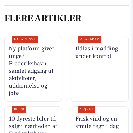
FLERE ARTIKLER
LOKALT NYT
ALARM112
Ny platform giver
Ildløs i mødding
unge i
under kontrol
Frederikshavn
samlet adgang til
aktiviteter,
uddannelse og
jobs
BILER
VEJRET
10 dyreste biler til
Frisk vind og en
salg i nærheden af
smule regn i dag