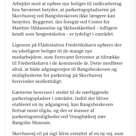
Arbejdet med at opføre nye boliger til indkvartering
hos Søværnet betyder, at parkeringspladserne på
Skovhusvej ved Bangsboskoven ikke længere kan
benyttes. Byggeriet, der foregår ved Center for
Maritim Uddannelse og Skibssikkerhed – tidligere
kendt som Sergentskolen – er tydeligt i området.
Ligesom på Flådestation Frederikshavn opføres der
nu yderligere boliger til de mange nye
medarbejdere, som Forsvaret forventer at tiltrække
til Frederikshavn i de kommende år. Dette medfører
altså, at både adgangsvejen til Bangsboskoven og
mulighederne for parkering på Skovhusvej
forsvinder midlertidigt.
Gæsterne henvises i stedet til de nærliggende
parkeringspladser i området. Indtil der bliver
etableret en ny adgangsvej, kan Bangsboskoven
fortsat nemt tilgås, og der er masser af
parkeringsmuligheder ved Vrangbækvej nær
Bangsbo Museum.
Skovhusvej vil på sigt blive erstattet af en ny vej, som