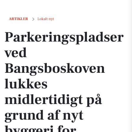
Parkeringspladser ved Bangsboskoven lukkes midlertidigt på grund af
ARTIKLER
Lokalt nyt
Parkeringspladser
ved
Bangsboskoven
lukkes
midlertidigt på
grund af nyt
byggeri for