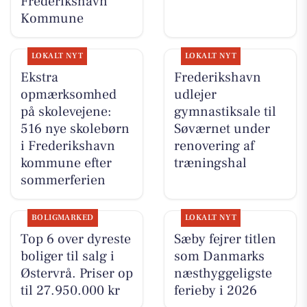
Frederikshavn
Kommune
LOKALT NYT
LOKALT NYT
Ekstra
Frederikshavn
opmærksomhed
udlejer
på skolevejene:
gymnastiksale til
516 nye skolebørn
Søværnet under
i Frederikshavn
renovering af
kommune efter
træningshal
sommerferien
BOLIGMARKED
LOKALT NYT
Top 6 over dyreste
Sæby fejrer titlen
boliger til salg i
som Danmarks
Østervrå. Priser op
næsthyggeligste
til 27.950.000 kr
ferieby i 2026