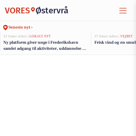
VORES
Østervrå
Seneste nyt ›
12 timer siden |
LOKALT NYT
17 timer siden |
VEJRET
Ny platform giver unge i Frederikshavn
Frisk vind og en smul
samlet adgang til aktiviteter, uddannelse og
jobs