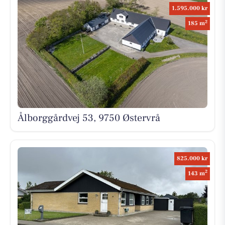
1.595.000 kr
2
185 m
Ålborggårdvej 53, 9750 Østervrå
825.000 kr
2
143 m