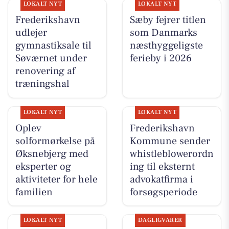
LOKALT NYT
LOKALT NYT
Frederikshavn
Sæby fejrer titlen
udlejer
som Danmarks
gymnastiksale til
næsthyggeligste
Søværnet under
ferieby i 2026
renovering af
træningshal
LOKALT NYT
LOKALT NYT
Oplev
Frederikshavn
solformørkelse på
Kommune sender
Øksnebjerg med
whistleblowerordn
eksperter og
ing til eksternt
aktiviteter for hele
advokatfirma i
familien
forsøgsperiode
LOKALT NYT
DAGLIGVARER