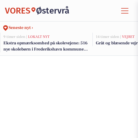
VORES
Østervrå
Seneste nyt ›
9 timer siden |
LOKALT NYT
14 timer siden |
VEJRET
Ekstra opmærksomhed på skolevejene: 516
Gråt og blæsende vejr
nye skolebørn i Frederikshavn kommune
efter sommerferien