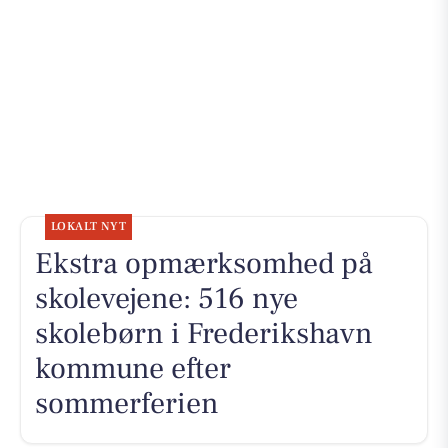
LOKALT NYT
Ekstra opmærksomhed på
skolevejene: 516 nye
skolebørn i Frederikshavn
kommune efter
sommerferien