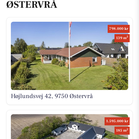
ØSTERVRÅ
798.000 kr
2
139 m
Højlundsvej 42, 9750 Østervrå
1.595.000 kr
2
185 m