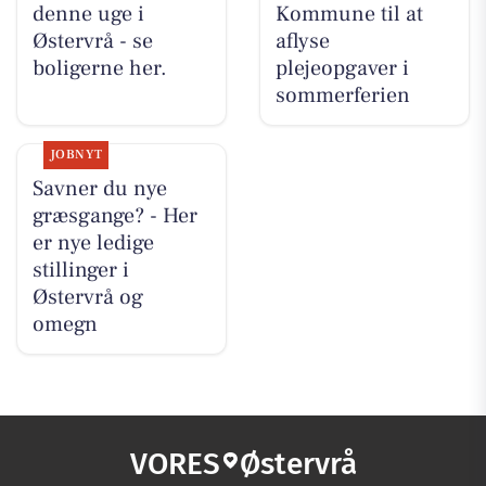
denne uge i
Kommune til at
Østervrå - se
aflyse
boligerne her.
plejeopgaver i
sommerferien
JOBNYT
Savner du nye
græsgange? - Her
er nye ledige
stillinger i
Østervrå og
omegn
VORES
Østervrå