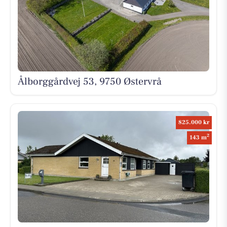
Ålborggårdvej 53, 9750 Østervrå
825.000 kr
2
143 m