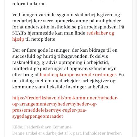
reformtankerne.
Ved længerevarende sygdom skal arbejdsgivere og
medarbejdere være opmærksomme på muligheder
for at understøtte fastholdelse på arbejdspladsen. På
STAR's hjemmeside kan man finde
redskaber og
hjælp
til netop dette.
Der er flere gode løsninger, der kan bidrage til en
succesfuld og hurtig tilbagevenden, fx delvis
raskmelding, gradvis optrapning i arbejdstid,
midlertidige justeringer af opgaver, skånehensyn
eller brug af
handicapkompenserende ordninger
. En
tæt dialog mellem medarbejder, arbejdsgiver og
kommune samt fleksible løsninger anbefales.
https://frederikshavn.dk/om-kommunen/nyheder-
og-arrangementer/nyheder/nyheder-og-
pressemeddelelser/nye-regler-paa-
sygedagpengeomraadet
Kilde: Frederikshavn Kommune
Denne artikel er udarbejdet af 3. part. Indholdet er hverken