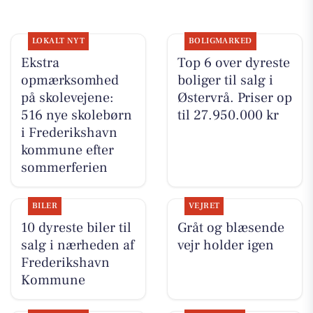
LOKALT NYT
BOLIGMARKED
Ekstra
Top 6 over dyreste
opmærksomhed
boliger til salg i
på skolevejene:
Østervrå. Priser op
516 nye skolebørn
til 27.950.000 kr
i Frederikshavn
kommune efter
sommerferien
BILER
VEJRET
10 dyreste biler til
Gråt og blæsende
salg i nærheden af
vejr holder igen
Frederikshavn
Kommune