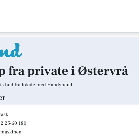
p fra private i Østervrå
is bud fra lokale med Handyhand.
er
vask
2 25-60 180.
kemaskinen