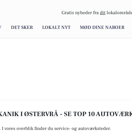
Gratis nyheder fra
dit
lokalområde
V
DET SKER
LOKALT NYT
MØD DINE NABOER
ANIK I ØSTERVRÅ - SE TOP 10 AUTOVÆR
. I vores overblik finder du service- og autoværksteder.