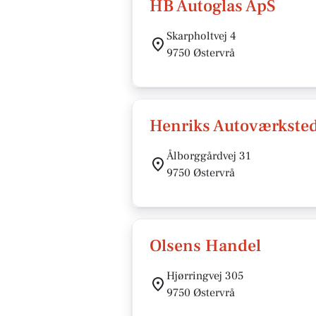
HB Autoglas ApS
Skarpholtvej 4
9750 Østervrå
Henriks Autoværkste
Ålborggårdvej 31
9750 Østervrå
Olsens Handel
Hjørringvej 305
9750 Østervrå