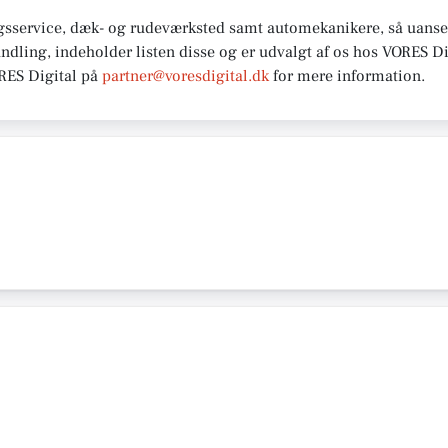
gsservice, dæk- og rudeværksted samt automekanikere, så uanset
andling, indeholder listen disse og er udvalgt af os hos VORES Di
ORES
Digital på
partner@voresdigital.dk
for mere
information.