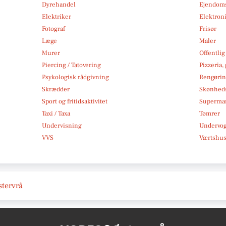
Dyrehandel
Ejendom
Elektriker
Elektroni
Fotograf
Frisør
Læge
Maler
Murer
Offentlig
Piercing / Tatovering
Pizzeria,
Psykologisk rådgivning
Rengøri
Skrædder
Skønheds
Sport og fritidsaktivitet
Superma
Taxi / Taxa
Tømrer
Undervisning
Undervo
VVS
Værtshus
stervrå