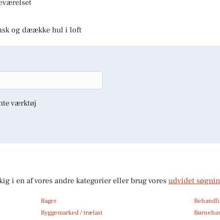
deværelset
ask og dæække hul i loft
nte værktøj
kig i en af vores andre kategorier eller brug vores
udvidet søgni
Bager
Behandli
Byggemarked / trælast
Børneha