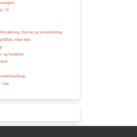
smægler
k / IT
 forvaltning, forsvar og socialsikring
 grillbar, isbar mm.
ng
- og hudpleje
rked
gnsbehandling
 / bar