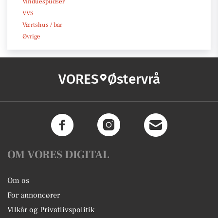
Vinduespudser
VVS
Værtshus / bar
Øvrige
VORES
Østervrå
OM VORES DIGITAL
Om os
For annoncører
Vilkår og Privatlivspolitik