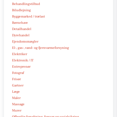
Behandlingstilbud
Biludlejning
Byggemarked / trælast
Børnehave
Detailhandel
Dyrehandel
Ejendomsmægler
El-, gas-, vand- og fjernvarmeforsyning
Elektriker
Elektronik / IT
Entreprenør
Fotograf
Frisør
Gartner
Læge
Maler
Massage
Murer
Offentlig forvaltning, forsvar og socialsikring