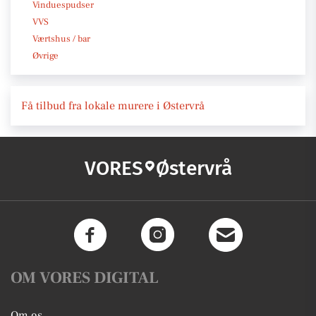
Vinduespudser
VVS
Værtshus / bar
Øvrige
Få tilbud fra lokale murere i Østervrå
VORES
Østervrå
OM VORES DIGITAL
Om os