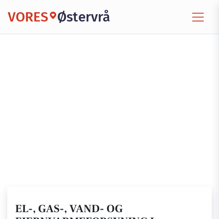
VORES
Østervrå
EL-, GAS-, VAND- OG