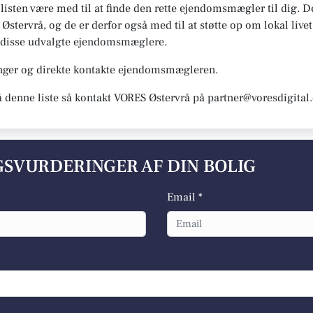
n listen være med til at finde den rette ejendomsmægler til dig.
 Østervrå, og de er derfor også med til at støtte op om lokal live
ter disse udvalgte ejendomsmæglere.
inger og direkte kontakte ejendomsmægleren.
å denne liste så kontakt VORES Østervrå på partner@voresdigital
LGSVURDERINGER AF DIN BOLIG
Email *