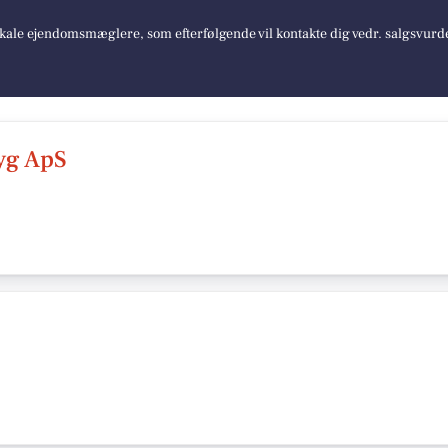
lokale ejendomsmæglere, som efterfølgende vil kontakte dig vedr. salgsvurd
yg ApS