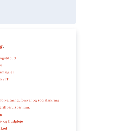
ng
.
ngstilbud
ve
smægler
k / IT
 forvaltning, forsvar og socialsikring
 grillbar, isbar mm.
ng
- og hudpleje
rked