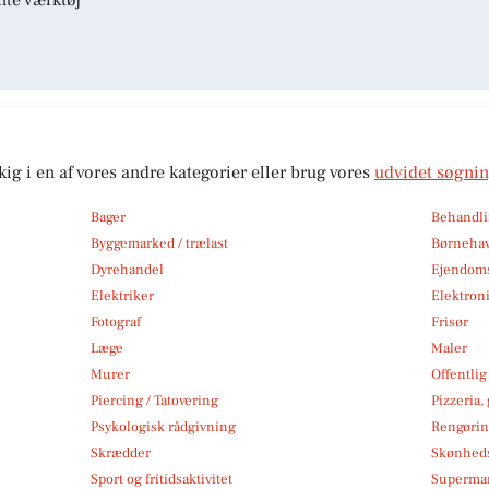
nte værktøj
kig i en af vores andre kategorier eller brug vores
udvidet søgni
Bager
Behandli
Byggemarked / trælast
Børneha
Dyrehandel
Ejendom
Elektriker
Elektroni
Fotograf
Frisør
Læge
Maler
Murer
Offentlig
Piercing / Tatovering
Pizzeria,
Psykologisk rådgivning
Rengøri
Skrædder
Skønheds
Sport og fritidsaktivitet
Superma