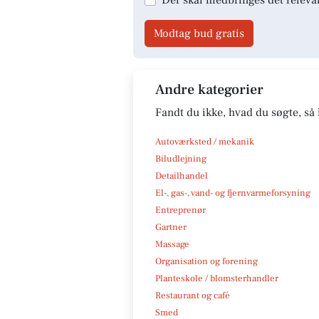
Der skal medbringes det releva
Modtag bud gratis
Andre kategorier
Fandt du ikke, hvad du søgte, så 
Autoværksted / mekanik
Biludlejning
Detailhandel
El-, gas-, vand- og fjernvarmeforsyning
Entreprenør
Gartner
Massage
Organisation og forening
Planteskole / blomsterhandler
Restaurant og café
Smed