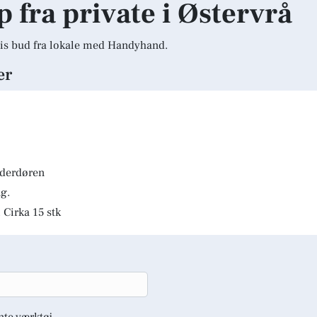
p fra private i Østervrå
is bud fra lokale med Handyhand.
er
lderdøren
g.
 Cirka 15 stk