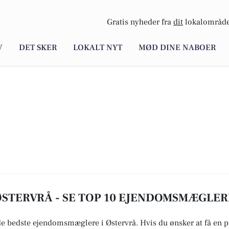
Gratis nyheder fra
dit
lokalområde
V
DET SKER
LOKALT NYT
MØD DINE NABOER
STERVRÅ - SE TOP 10 EJENDOMSMÆGLER
 de bedste ejendomsmæglere i Østervrå. Hvis du ønsker at få en 