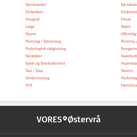
Dyrehandel
Ejendom
Elektriker
Elektroni
Fotograf
Frisør
Læge
Maler
Murer
Offentlig
Piercing / Tatovering
Pizzeria,
Psykologisk rådgivning
Rengøri
Skrædder
Skønheds
Sport og fritidsaktivitet
Superma
Taxi / Taxa
Tømrer
Undervisning
Undervo
VVS
Værtshus
VORES
Østervrå