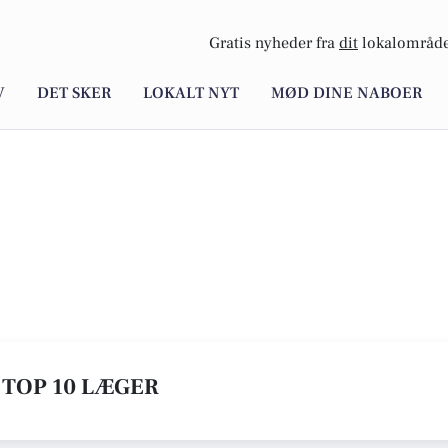
Gratis nyheder fra
dit
lokalområde
V
DET SKER
LOKALT NYT
MØD DINE NABOER
 TOP 10 LÆGER