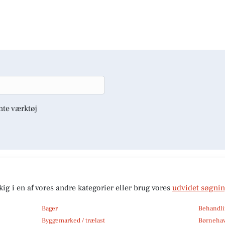
nte værktøj
kig i en af vores andre kategorier eller brug vores
udvidet søgni
Bager
Behandli
Byggemarked / trælast
Børneha