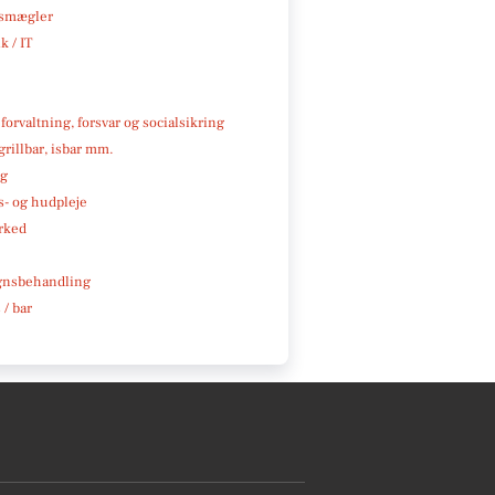
smægler
k / IT
 forvaltning, forsvar og socialsikring
 grillbar, isbar mm.
ng
- og hudpleje
rked
gnsbehandling
 / bar